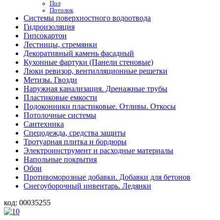
Пол
Потолок
Системы поверхностного водоотвода
Гидроизоляция
Гипсокартон
Лестницы, стремянки
Декоративный камень фасадный
Кухонные фартуки (Панели стеновые)
Люки ревизор, вентилляционные решетки
Метизы. Гвозди
Наружная канализация. Дренажные трубы
Пластиковые емкости
Подоконники пластиковые. Отливы. Откосы
Потолочные системы
Сантехника
Спецодежда, средства защиты
Тротуарная плитка и бордюры
Электроинструмент и расходные материалы
Напольные покрытия
Обои
Противоморозные добавки. Добавки для бетонов
Снегоуборочный инвентарь. Ледянки
код:
00035255