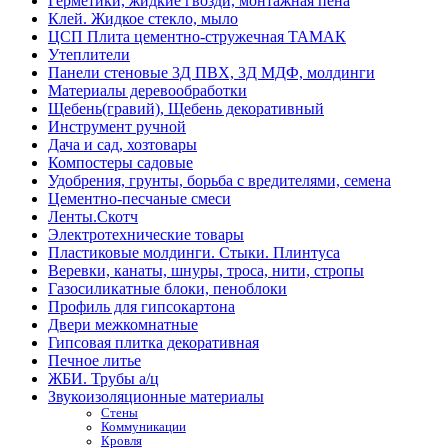
Герметики, жидкие гвозди, монтажная пена
Клей. Жидкое стекло, мыло
ЦСП Плита цементно-стружечная ТАМАК
Утеплители
Панели стеновые 3Д ПВХ, 3Д МДФ, молдинги
Материалы деревообработки
Щебень(гравий), Щебень декоративный
Инструмент ручной
Дача и сад, хозтовары
Компостеры садовые
Удобрения, грунты, борьба с вредителями, семена
Цементно-песчаные смеси
Ленты.Скотч
Электротехнические товары
Пластиковые молдинги. Стыки. Плинтуса
Веревки, канаты, шнуры, троса, нити, стропы
Газосиликатные блоки, пеноблоки
Профиль для гипсокартона
Двери межкомнатные
Гипсовая плитка декоративная
Печное литье
ЖБИ. Трубы а/ц
Звукоизоляционные материалы
Стены
Коммуникации
Кровля