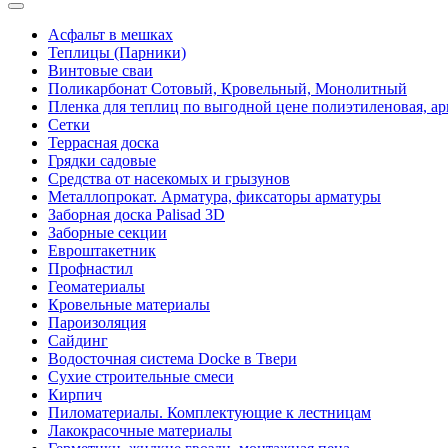
Асфальт в мешках
Теплицы (Парники)
Винтовые сваи
Поликарбонат Сотовый, Кровельный, Монолитный
Пленка для теплиц по выгодной цене полиэтиленовая, ар
Сетки
Террасная доска
Грядки садовые
Средства от насекомых и грызунов
Металлопрокат. Арматура, фиксаторы арматуры
Заборная доска Palisad 3D
Заборные секции
Евроштакетник
Профнастил
Геоматериалы
Кровельные материалы
Пароизоляция
Сайдинг
Водосточная система Docke в Твери
Сухие строительные смеси
Кирпич
Пиломатериалы. Комплектующие к лестницам
Лакокрасочные материалы