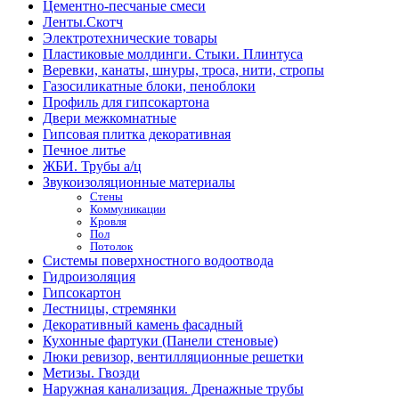
Цементно-песчаные смеси
Ленты.Скотч
Электротехнические товары
Пластиковые молдинги. Стыки. Плинтуса
Веревки, канаты, шнуры, троса, нити, стропы
Газосиликатные блоки, пеноблоки
Профиль для гипсокартона
Двери межкомнатные
Гипсовая плитка декоративная
Печное литье
ЖБИ. Трубы а/ц
Звукоизоляционные материалы
Стены
Коммуникации
Кровля
Пол
Потолок
Системы поверхностного водоотвода
Гидроизоляция
Гипсокартон
Лестницы, стремянки
Декоративный камень фасадный
Кухонные фартуки (Панели стеновые)
Люки ревизор, вентилляционные решетки
Метизы. Гвозди
Наружная канализация. Дренажные трубы