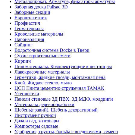
Металлопрокат. Арматура, фиксаторы арматуры
Заборная доска Palisad 3D
Заборные секции
Евроштакетник
Профнастил
Геоматериалы
Кровельные материалы
Пароизоляция
Сайдинг
Водосточная система Docke в Твери
Сухие строительные смеси
Кирпич
Пиломатериалы. Комплектующие к лестницам
Лакокрасочные материалы
Герметики, жидкие гвозди, монтажная пена
Клей. Жидкое стекло, мыло
ЦСП Плита цементно-стружечная ТАМАК
Утеплители
Панели стеновые 3Д ПВХ, 3Д МДФ, молдинги
Материалы деревообработки
Щебень(гравий), Щебень декоративный
Инструмент ручной
Дача и сад, хозтовары
Компостеры садовые
Удобрения, грунты, борьба с вредителями, семена