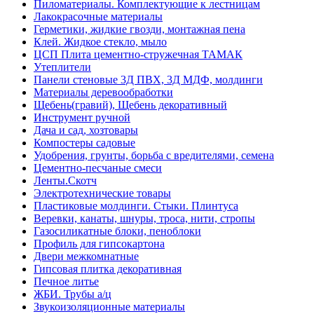
Пиломатериалы. Комплектующие к лестницам
Лакокрасочные материалы
Герметики, жидкие гвозди, монтажная пена
Клей. Жидкое стекло, мыло
ЦСП Плита цементно-стружечная ТАМАК
Утеплители
Панели стеновые 3Д ПВХ, 3Д МДФ, молдинги
Материалы деревообработки
Щебень(гравий), Щебень декоративный
Инструмент ручной
Дача и сад, хозтовары
Компостеры садовые
Удобрения, грунты, борьба с вредителями, семена
Цементно-песчаные смеси
Ленты.Скотч
Электротехнические товары
Пластиковые молдинги. Стыки. Плинтуса
Веревки, канаты, шнуры, троса, нити, стропы
Газосиликатные блоки, пеноблоки
Профиль для гипсокартона
Двери межкомнатные
Гипсовая плитка декоративная
Печное литье
ЖБИ. Трубы а/ц
Звукоизоляционные материалы