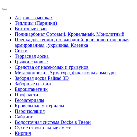
Асфальт в мешках
Теплицы (Парники)
Винтовые сваи
Поликарбонат Сотовый, Кровельный, Монолитный
Пленка для теплиц по выгодной цене полиэтиленовая,
армированная , укрывная. Клеенка
Сетки
Террасная доска
Грядки садовые
Средства от насекомых и грызунов
Металлопрокат. Арматура, фиксаторы арматуры
Заборная доска Palisad 3D
Заборные секции
Евроштакетник
Профнастил
Геоматериалы
Кровельные материалы
Пароизоляция
Сайдинг
Водосточная система Docke в Твери
Сухие строительные смеси
Кирпич