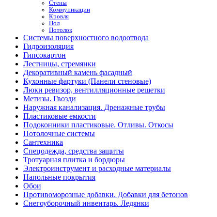
Стены
Коммуникации
Кровля
Пол
Потолок
Системы поверхностного водоотвода
Гидроизоляция
Гипсокартон
Лестницы, стремянки
Декоративный камень фасадный
Кухонные фартуки (Панели стеновые)
Люки ревизор, вентилляционные решетки
Метизы. Гвозди
Наружная канализация. Дренажные трубы
Пластиковые емкости
Подоконники пластиковые. Отливы. Откосы
Потолочные системы
Сантехника
Спецодежда, средства защиты
Тротуарная плитка и бордюры
Электроинструмент и расходные материалы
Напольные покрытия
Обои
Противоморозные добавки. Добавки для бетонов
Снегоуборочный инвентарь. Ледянки