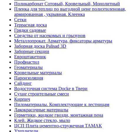
Поликарбонат Сотовый, Кровельный, Монолитный
Пленка для теплиц по выгодной цене полиэтиленовая,
армированная , укрывная. Клеенка
Сетки
Террасная доска
Грядки садовые
Средства от насекомых и грызунов
Металлопрокат. Арматура, фиксаторы арматуры
Заборная доска Palisad 3D
Заборные секции
Евроштакетник
Профнастил
Геоматериалы
Кровельные материалы
Пароизоляция
Сайдинг
Водосточная система Docke в Твери
Сухие строительные смеси
Кирпич
Пиломатериалы. Комплектующие к лестницам
Лакокрасочные материалы
Герметики, жидкие гвозди, монтажная пена
Клей. Жидкое стекло, мыло
ЦСП Плита цементно-стружечная ТАМАК
Утеплители