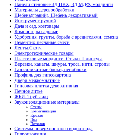
Панели стеновые 3Д ПВХ, 3Д МДФ, молдинги
Материалы деревообработки
Щебень(гравий), Щебень декоративный
Инструмент ручной
Дача и сад, хозтовары
Компостеры садовые
Удобрения, грунты, борьба с вредителями, семена
Цементно-песчаные смеси
Ленты.Скотч
Электротехнические товары
Пластиковые молдинги. Стыки. Плинтуса
Веревки, канаты, шнуры, троса, нити, стропы
Газосиликатные блоки, пеноблоки
Профиль для гипсокартона
Двери межкомнатные
Гипсовая плитка декоративная
Печное литье
ЖБИ. Трубы а/ц
Звукоизоляционные материалы
Стены
Коммуникации
Кровля
Пол
Потолок
Системы поверхностного водоотвода
Гидроизоляция