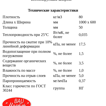
Технические характеристики
Плотность
кг/м3
80
Длина х Ширина
мм
1000 х 600
Толщина
мм
50
Вт/мК, не
Теплопроводность при 25°С
0,035
более
Прочность на сжатие при 10%
кПа, не менее
17,5
линейной деформации
Водопоглащение при полном
%, не более
1,5
погружении
Содержание органических
%, не более
3,5
веществ
Влажность по массе
%, не более
1,0
Прочность на отрыв слоев
кПа, не менее
5,0
Паропроницаемость
мг/мчПа
0,37
Класс горючести по ГОСТ
группа
НГ
30244