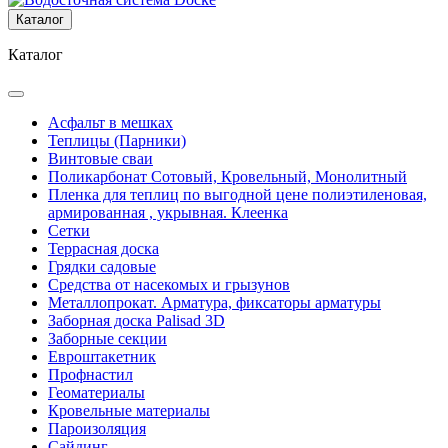
Каталог
Каталог
Асфальт в мешках
Теплицы (Парники)
Винтовые сваи
Поликарбонат Сотовый, Кровельный, Монолитный
Пленка для теплиц по выгодной цене полиэтиленовая,
армированная , укрывная. Клеенка
Сетки
Террасная доска
Грядки садовые
Средства от насекомых и грызунов
Металлопрокат. Арматура, фиксаторы арматуры
Заборная доска Palisad 3D
Заборные секции
Евроштакетник
Профнастил
Геоматериалы
Кровельные материалы
Пароизоляция
Сайдинг