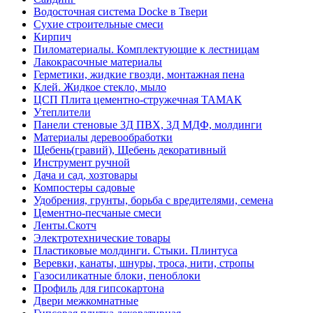
Водосточная система Docke в Твери
Сухие строительные смеси
Кирпич
Пиломатериалы. Комплектующие к лестницам
Лакокрасочные материалы
Герметики, жидкие гвозди, монтажная пена
Клей. Жидкое стекло, мыло
ЦСП Плита цементно-стружечная ТАМАК
Утеплители
Панели стеновые 3Д ПВХ, 3Д МДФ, молдинги
Материалы деревообработки
Щебень(гравий), Щебень декоративный
Инструмент ручной
Дача и сад, хозтовары
Компостеры садовые
Удобрения, грунты, борьба с вредителями, семена
Цементно-песчаные смеси
Ленты.Скотч
Электротехнические товары
Пластиковые молдинги. Стыки. Плинтуса
Веревки, канаты, шнуры, троса, нити, стропы
Газосиликатные блоки, пеноблоки
Профиль для гипсокартона
Двери межкомнатные