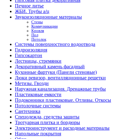
Гипсовая плитка декоративная
Печное литье
ЖБИ. Трубы а/ц
Звукоизоляционные материалы
Стены
Коммуникации
Кровля
Пол
Потолок
Системы поверхностного водоотвода
Гидроизоляция
Гипсокартон
Лестницы, стремянки
Декоративный камень фасадный
Кухонные фартуки (Панели стеновые)
Люки ревизор, вентилляционные решетки
Метизы. Гвозди
Наружная канализация. Дренажные трубы
Пластиковые емкости
Подоконники пластиковые. Отливы. Откосы
Потолочные системы
Сантехника
Спецодежда, средства защиты
Тротуарная плитка и бордюры
Электроинструмент и расходные материалы
Напольные покрытия