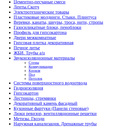
Цементно-песчаные смеси
Ленты.Скотч
Электротехнические товары
Пластиковые молдинги. Стыки. Плинтуса
Веревки, канаты, шнуры, троса, нити, стропы
Газосиликатные блоки, пеноблоки
Профиль для гипсокартона
Двери межкомнатные
Гипсовая плитка декоративная
Печное литье
ЖБИ. Трубы а/ц
Звукоизоляционные материалы
Стены
Коммуникации
Кровля
Пол
Потолок
Системы поверхностного водоотвода
Гидроизоляция
Гипсокартон
Лестницы, стремянки
Декоративный камень фасадный
Кухонные фартуки (Панели стеновые)
Люки ревизор, вентилляционные решетки
Метизы. Гвозди
Наружная канализация. Дренажные трубы