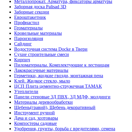
Металлопрокат. Арматура, фиксаторы арматуры
Заборная доска Palisad 3D
Заборные секции
Евроштакетник
Профнастил
Геоматериалы
Кровельные материалы
Пароизоляция
Сайдинг
Водосточная система Docke в Твери
Сухие строительные смеси
Кирпич
Пиломатериалы. Комплектующие к лестницам
Лакокрасочные материалы
Герметики, жидкие гвозди, монтажная пена
Клей. Жидкое стекло, мыло
ЦСП Плита цементно-стружечная ТАМАК
Утеплители
Панели стеновые 3Д ПВХ, 3Д МДФ, молдинги
Материалы деревообработки
Щебень(гравий), Щебень декоративный
Инструмент ручной
Дача и сад, хозтовары
Компостеры садовые
Удобрения, грунты, борьба с вредителями, семена