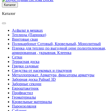
Каталог
Каталог
Асфальт в мешках
Теплицы (Парники)
Винтовые сваи
Поликарбонат Сотовый, Кровельный, Монолитный
Пленка для теплиц по выгодной цене полиэтиленовая,
армированная , укрывная. Клеенка
Сетки
Террасная доска
Грядки садовые
Средства от насекомых и грызунов
Металлопрокат. Арматура, фиксаторы арматуры
Заборная доска Palisad 3D
Заборные секции
Евроштакетник
Профнастил
Геоматериалы
Кровельные материалы
Пароизоляция
Сайдинг