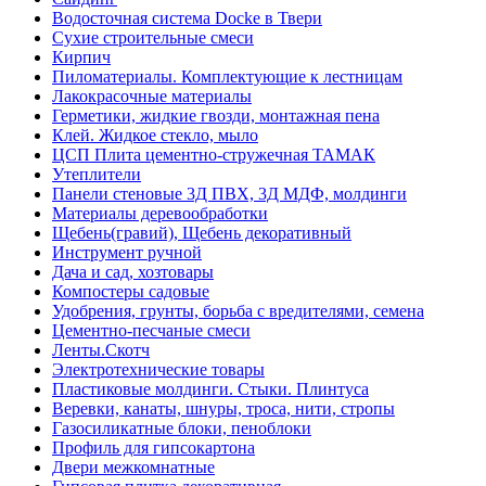
Водосточная система Docke в Твери
Сухие строительные смеси
Кирпич
Пиломатериалы. Комплектующие к лестницам
Лакокрасочные материалы
Герметики, жидкие гвозди, монтажная пена
Клей. Жидкое стекло, мыло
ЦСП Плита цементно-стружечная ТАМАК
Утеплители
Панели стеновые 3Д ПВХ, 3Д МДФ, молдинги
Материалы деревообработки
Щебень(гравий), Щебень декоративный
Инструмент ручной
Дача и сад, хозтовары
Компостеры садовые
Удобрения, грунты, борьба с вредителями, семена
Цементно-песчаные смеси
Ленты.Скотч
Электротехнические товары
Пластиковые молдинги. Стыки. Плинтуса
Веревки, канаты, шнуры, троса, нити, стропы
Газосиликатные блоки, пеноблоки
Профиль для гипсокартона
Двери межкомнатные