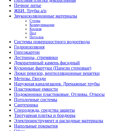
Гипсовая плитка декоративная
Печное литье
ЖБИ. Трубы а/ц
Звукоизоляционные материалы
Стены
Коммуникации
Кровля
Пол
Потолок
Системы поверхностного водоотвода
Гидроизоляция
Гипсокартон
Лестницы, стремянки
Декоративный камень фасадный
Кухонные фартуки (Панели стеновые)
Люки ревизор, вентилляционные решетки
Метизы. Гвозди
Наружная канализация. Дренажные трубы
Пластиковые емкости
Подоконники пластиковые. Отливы. Откосы
Потолочные системы
Сантехника
Спецодежда, средства защиты
Тротуарная плитка и бордюры
Электроинструмент и расходные материалы
Напольные покрытия