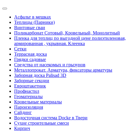
Асфальт в мешках
Теплицы (Парники)
Винтовые сваи
Поликарбонат Сотовый, Кровельный, Монолитный
Пленка для теплиц по выгодной цене полиэтиленовая,
армированная , укрывная. Клеенка
Сетки
Террасная доска
Грядки садовые
Средства от насекомых и грызунов
Металлопрокат. Арматура, фиксаторы арматуры
Заборная доска Palisad 3D
Заборные секции
Евроштакетник
Профнастил
Геоматериалы
Кровельные материалы
Пароизоляция
Сайдинг
Водосточная система Docke в Твери
Сухие строительные смеси
Кирпич