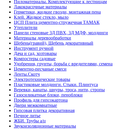
Пиломатериалы. Комплектующие к лестницам
Лакокрасочные материалы
Герметики, жидкие гвозди, монтажная пена
Клей. Жидкое стекло, мыло
ЦСП Плита цементно-стружечная ТАМАК
Утеплители
Панели стеновые 3Д ПВХ, 3Д МДФ, молдинги
Материалы деревообработки
Щебень(гравий), Щебень декоративный
Инструмент ручной
Дача и сад, хозтовары
Компостеры садовые
Удобрения, грунты, борьба с вредителями, семена
Цементно-песчаные смеси
Ленты.Скотч
Электротехнические товары
Пластиковые молдинги. Стыки. Плинтуса
Веревки, канаты, шнуры, троса, нити, стропы
Газосиликатные блоки, пеноблоки
Профиль для гипсокартона
Двери межкомнатные
Гипсовая плитка декоративная
Печное литье
ЖБИ. Трубы а/ц
Звукоизоляционные материалы