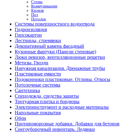
Стены
Коммуникации
Кровля
Пол
Потолок
Системы поверхностного водоотвода
Гидроизоляция
Гипсокартон
Лестницы, стремянки
Декоративный камень фасадный
Кухонные фартуки (Панели стеновые)
Люки ревизор, вентилляционные решетки
Метизы. Гвозди
Наружная канализация. Дренажные трубы
Пластиковые емкости
Подоконники пластиковые. Отливы. Откосы
Потолочные системы
Сантехника
Спецодежда, средства защиты
Тротуарная плитка и бордюры
Электроинструмент и расходные материалы
Напольные покрытия
Обои
Противоморозные добавки. Добавки для бетонов
Снегоуборочный инвентарь. Ледянки