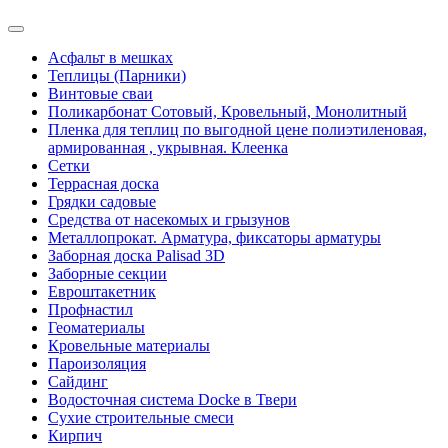
Асфальт в мешках
Теплицы (Парники)
Винтовые сваи
Поликарбонат Сотовый, Кровельный, Монолитный
Пленка для теплиц по выгодной цене полиэтиленовая,
армированная , укрывная. Клеенка
Сетки
Террасная доска
Грядки садовые
Средства от насекомых и грызунов
Металлопрокат. Арматура, фиксаторы арматуры
Заборная доска Palisad 3D
Заборные секции
Евроштакетник
Профнастил
Геоматериалы
Кровельные материалы
Пароизоляция
Сайдинг
Водосточная система Docke в Твери
Сухие строительные смеси
Кирпич