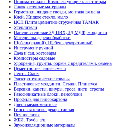
Пиломатериалы. Комплектующие к лестницам
Лакокрасочные материалы
Герметики, жидкие гвозди, монтажная пена
Клей. Жидкое стекло, мыло
ЦСП Плита цементно-стружечная ТАМАК
Утеплители
Панели стеновые 3Д ПВХ, 3Д МДФ, молдинги
Материалы деревообработки
Щебень(гравий), Щебень декоративный
Инструмент ручной
Дача и сад, хозтовары
Компостеры садовые
Удобрения, грунты, борьба с вредителями, семена
Цементно-песчаные смеси
Ленты.Скотч
Электротехнические товары
Пластиковые молдинги. Стыки. Плинтуса
Веревки, канаты, шнуры, троса, нити, стропы
Газосиликатные блоки, пеноблоки
Профиль для гипсокартона
Двери межкомнатные
Гипсовая плитка декоративная
Печное литье
ЖБИ. Трубы а/ц
Звукоизоляционные материалы