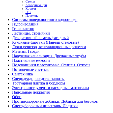
Стены
Коммуникации
Кровля
Пол
Потолок
Системы поверхностного водоотвода
Гидроизоляция
Гипсокартон
Лестницы, стремянки
Декоративный камень фасадный
Кухонные фартуки (Панели стеновые)
Люки ревизор, вентилляционные решетки
Метизы. Гвозди
Наружная канализация. Дренажные трубы
Пластиковые емкости
Подоконники пластиковые. Отливы. Откосы
Потолочные системы
Сантехника
Спецодежда, средства защиты
Тротуарная плитка и бордюры
Электроинструмент и расходные материалы
Напольные покрытия
Обои
Противоморозные добавки. Добавки для бетонов
Снегоуборочный инвентарь. Ледянки