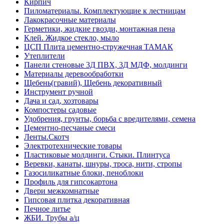
Кирпич
Пиломатериалы. Комплектующие к лестницам
Лакокрасочные материалы
Герметики, жидкие гвозди, монтажная пена
Клей. Жидкое стекло, мыло
ЦСП Плита цементно-стружечная ТАМАК
Утеплители
Панели стеновые 3Д ПВХ, 3Д МДФ, молдинги
Материалы деревообработки
Щебень(гравий), Щебень декоративный
Инструмент ручной
Дача и сад, хозтовары
Компостеры садовые
Удобрения, грунты, борьба с вредителями, семена
Цементно-песчаные смеси
Ленты.Скотч
Электротехнические товары
Пластиковые молдинги. Стыки. Плинтуса
Веревки, канаты, шнуры, троса, нити, стропы
Газосиликатные блоки, пеноблоки
Профиль для гипсокартона
Двери межкомнатные
Гипсовая плитка декоративная
Печное литье
ЖБИ. Трубы а/ц