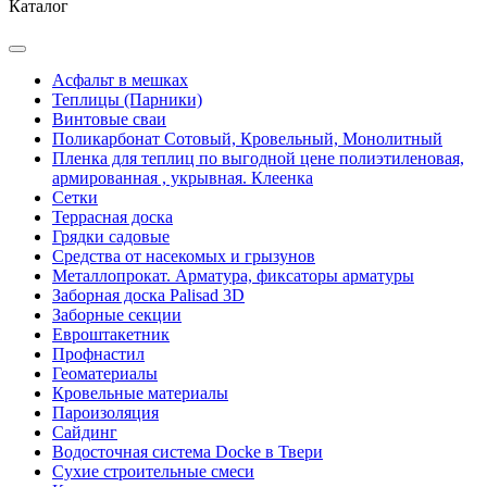
Каталог
Асфальт в мешках
Теплицы (Парники)
Винтовые сваи
Поликарбонат Сотовый, Кровельный, Монолитный
Пленка для теплиц по выгодной цене полиэтиленовая,
армированная , укрывная. Клеенка
Сетки
Террасная доска
Грядки садовые
Средства от насекомых и грызунов
Металлопрокат. Арматура, фиксаторы арматуры
Заборная доска Palisad 3D
Заборные секции
Евроштакетник
Профнастил
Геоматериалы
Кровельные материалы
Пароизоляция
Сайдинг
Водосточная система Docke в Твери
Сухие строительные смеси