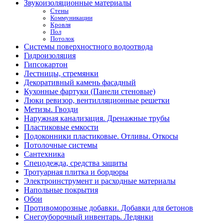
Звукоизоляционные материалы
Стены
Коммуникации
Кровля
Пол
Потолок
Системы поверхностного водоотвода
Гидроизоляция
Гипсокартон
Лестницы, стремянки
Декоративный камень фасадный
Кухонные фартуки (Панели стеновые)
Люки ревизор, вентилляционные решетки
Метизы. Гвозди
Наружная канализация. Дренажные трубы
Пластиковые емкости
Подоконники пластиковые. Отливы. Откосы
Потолочные системы
Сантехника
Спецодежда, средства защиты
Тротуарная плитка и бордюры
Электроинструмент и расходные материалы
Напольные покрытия
Обои
Противоморозные добавки. Добавки для бетонов
Снегоуборочный инвентарь. Ледянки