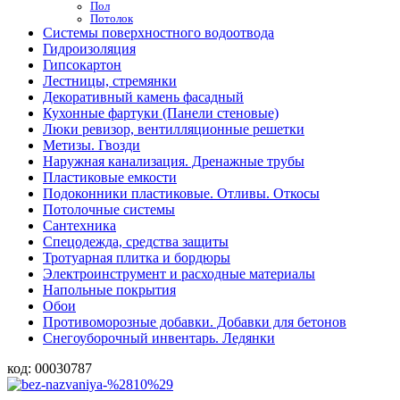
Пол
Потолок
Системы поверхностного водоотвода
Гидроизоляция
Гипсокартон
Лестницы, стремянки
Декоративный камень фасадный
Кухонные фартуки (Панели стеновые)
Люки ревизор, вентилляционные решетки
Метизы. Гвозди
Наружная канализация. Дренажные трубы
Пластиковые емкости
Подоконники пластиковые. Отливы. Откосы
Потолочные системы
Сантехника
Спецодежда, средства защиты
Тротуарная плитка и бордюры
Электроинструмент и расходные материалы
Напольные покрытия
Обои
Противоморозные добавки. Добавки для бетонов
Снегоуборочный инвентарь. Ледянки
код:
00030787