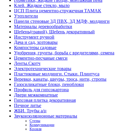
Герметики, жидкие гвозди, монтажная пена
Клей. Жидкое стекло, мыло
ЦСП Плита цементно-стружечная ТАМАК
Утеплители
Панели стеновые 3Д ПВХ, 3Д МДФ, молдинги
Материалы деревообработки
Щебень(гравий), Щебень декоративный
Инструмент ручной
Дача и сад, хозтовары
Компостеры садовые
Удобрения, грунты, борьба с вредителями, семена
Цементно-песчаные смеси
Ленты.Скотч
Электротехнические товары
Пластиковые молдинги. Стыки. Плинтуса
Веревки, канаты, шнуры, троса, нити, стропы
Газосиликатные блоки, пеноблоки
Профиль для гипсокартона
Двери межкомнатные
Гипсовая плитка декоративная
Печное литье
ЖБИ. Трубы а/ц
Звукоизоляционные материалы
Стены
Коммуникации
Кровля