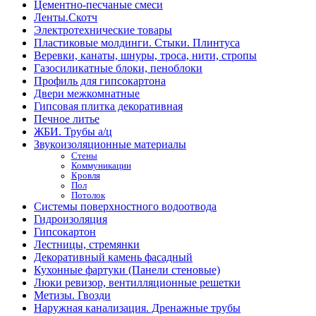
Цементно-песчаные смеси
Ленты.Скотч
Электротехнические товары
Пластиковые молдинги. Стыки. Плинтуса
Веревки, канаты, шнуры, троса, нити, стропы
Газосиликатные блоки, пеноблоки
Профиль для гипсокартона
Двери межкомнатные
Гипсовая плитка декоративная
Печное литье
ЖБИ. Трубы а/ц
Звукоизоляционные материалы
Стены
Коммуникации
Кровля
Пол
Потолок
Системы поверхностного водоотвода
Гидроизоляция
Гипсокартон
Лестницы, стремянки
Декоративный камень фасадный
Кухонные фартуки (Панели стеновые)
Люки ревизор, вентилляционные решетки
Метизы. Гвозди
Наружная канализация. Дренажные трубы