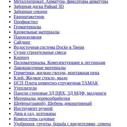
Металлопрокат. Арматура, фиксаторы арматуры
Заборная доска Palisad 3D
Заборные секции
Евроштакетник
Профнастил
Геоматериалы
Кровельные материалы
Пароизоляция
Сайдинг
Водосточная система Docke в Твери
Сухие строительные смеси
Кирпич
Пиломатериалы. Комплектующие к лестницам
Лакокрасочные материалы
Герметики, жидкие гвозди, монтажная пена
Клей. Жидкое стекло, мыло
ЦСП Плита цементно-стружечная ТАМАК
Утеплители
Панели стеновые 3Д ПВХ, 3Д МДФ, молдинги
Материалы деревообработки
Щебень(гравий), Щебень декоративный
Инструмент ручной
Дача и сад, хозтовары
Компостеры садовые
Удобрения, грунты, борьба с вредителями, семена