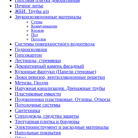
Гипсовая плитка декоративная
Печное литье
ЖБИ. Трубы а/ц
Звукоизоляционные материалы
Стены
Коммуникации
Кровля
Пол
Потолок
Системы поверхностного водоотвода
Гидроизоляция
Гипсокартон
Лестницы, стремянки
Декоративный камень фасадный
Кухонные фартуки (Панели стеновые)
Люки ревизор, вентилляционные решетки
Метизы. Гвозди
Наружная канализация. Дренажные трубы
Пластиковые емкости
Подоконники пластиковые. Отливы. Откосы
Потолочные системы
Сантехника
Спецодежда, средства защиты
Тротуарная плитка и бордюры
Электроинструмент и расходные материалы
Напольные покрытия