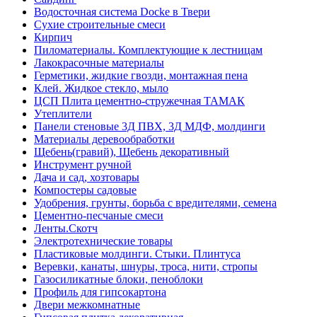
Водосточная система Docke в Твери
Сухие строительные смеси
Кирпич
Пиломатериалы. Комплектующие к лестницам
Лакокрасочные материалы
Герметики, жидкие гвозди, монтажная пена
Клей. Жидкое стекло, мыло
ЦСП Плита цементно-стружечная ТАМАК
Утеплители
Панели стеновые 3Д ПВХ, 3Д МДФ, молдинги
Материалы деревообработки
Щебень(гравий), Щебень декоративный
Инструмент ручной
Дача и сад, хозтовары
Компостеры садовые
Удобрения, грунты, борьба с вредителями, семена
Цементно-песчаные смеси
Ленты.Скотч
Электротехнические товары
Пластиковые молдинги. Стыки. Плинтуса
Веревки, канаты, шнуры, троса, нити, стропы
Газосиликатные блоки, пеноблоки
Профиль для гипсокартона
Двери межкомнатные