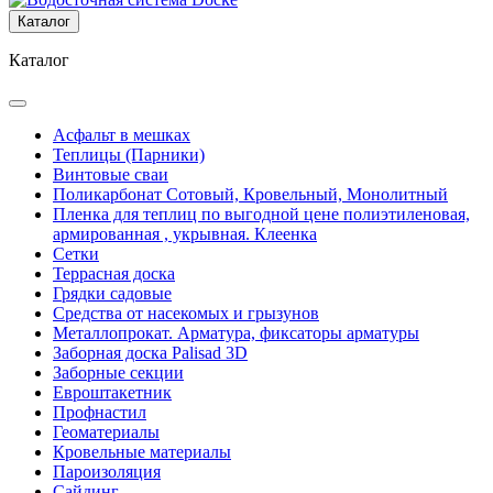
Каталог
Каталог
Асфальт в мешках
Теплицы (Парники)
Винтовые сваи
Поликарбонат Сотовый, Кровельный, Монолитный
Пленка для теплиц по выгодной цене полиэтиленовая,
армированная , укрывная. Клеенка
Сетки
Террасная доска
Грядки садовые
Средства от насекомых и грызунов
Металлопрокат. Арматура, фиксаторы арматуры
Заборная доска Palisad 3D
Заборные секции
Евроштакетник
Профнастил
Геоматериалы
Кровельные материалы
Пароизоляция
Сайдинг