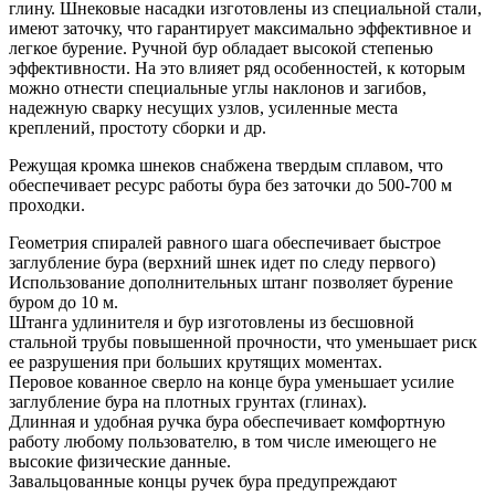
глину. Шнековые насадки изготовлены из специальной стали,
имеют заточку, что гарантирует максимально эффективное и
легкое бурение. Ручной бур обладает высокой степенью
эффективности. На это влияет ряд особенностей, к которым
можно отнести специальные углы наклонов и загибов,
надежную сварку несущих узлов, усиленные места
креплений, простоту сборки и др.
Режущая кромка шнеков снабжена твердым сплавом, что
обеспечивает ресурс работы бура без заточки до 500-700 м
проходки.
Геометрия спиралей равного шага обеспечивает быстрое
заглубление бура (верхний шнек идет по следу первого)
Использование дополнительных штанг позволяет бурение
буром до 10 м.
Штанга удлинителя и бур изготовлены из бесшовной
стальной трубы повышенной прочности, что уменьшает риск
ее разрушения при больших крутящих моментах.
Перовое кованное сверло на конце бура уменьшает усилие
заглубление бура на плотных грунтах (глинах).
Длинная и удобная ручка бура обеспечивает комфортную
работу любому пользователю, в том числе имеющего не
высокие физические данные.
Завальцованные концы ручек бура предупреждают