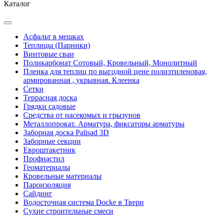
Каталог
Асфальт в мешках
Теплицы (Парники)
Винтовые сваи
Поликарбонат Сотовый, Кровельный, Монолитный
Пленка для теплиц по выгодной цене полиэтиленовая,
армированная , укрывная. Клеенка
Сетки
Террасная доска
Грядки садовые
Средства от насекомых и грызунов
Металлопрокат. Арматура, фиксаторы арматуры
Заборная доска Palisad 3D
Заборные секции
Евроштакетник
Профнастил
Геоматериалы
Кровельные материалы
Пароизоляция
Сайдинг
Водосточная система Docke в Твери
Сухие строительные смеси