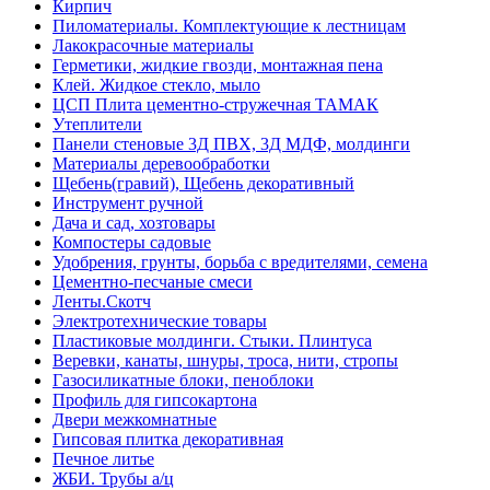
Кирпич
Пиломатериалы. Комплектующие к лестницам
Лакокрасочные материалы
Герметики, жидкие гвозди, монтажная пена
Клей. Жидкое стекло, мыло
ЦСП Плита цементно-стружечная ТАМАК
Утеплители
Панели стеновые 3Д ПВХ, 3Д МДФ, молдинги
Материалы деревообработки
Щебень(гравий), Щебень декоративный
Инструмент ручной
Дача и сад, хозтовары
Компостеры садовые
Удобрения, грунты, борьба с вредителями, семена
Цементно-песчаные смеси
Ленты.Скотч
Электротехнические товары
Пластиковые молдинги. Стыки. Плинтуса
Веревки, канаты, шнуры, троса, нити, стропы
Газосиликатные блоки, пеноблоки
Профиль для гипсокартона
Двери межкомнатные
Гипсовая плитка декоративная
Печное литье
ЖБИ. Трубы а/ц