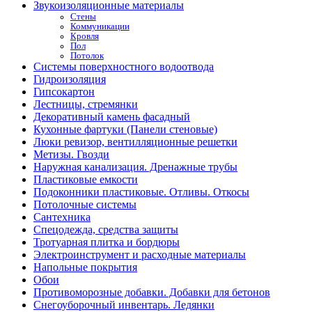
Звукоизоляционные материалы
Стены
Коммуникации
Кровля
Пол
Потолок
Системы поверхностного водоотвода
Гидроизоляция
Гипсокартон
Лестницы, стремянки
Декоративный камень фасадный
Кухонные фартуки (Панели стеновые)
Люки ревизор, вентилляционные решетки
Метизы. Гвозди
Наружная канализация. Дренажные трубы
Пластиковые емкости
Подоконники пластиковые. Отливы. Откосы
Потолочные системы
Сантехника
Спецодежда, средства защиты
Тротуарная плитка и бордюры
Электроинструмент и расходные материалы
Напольные покрытия
Обои
Противоморозные добавки. Добавки для бетонов
Снегоуборочный инвентарь. Ледянки