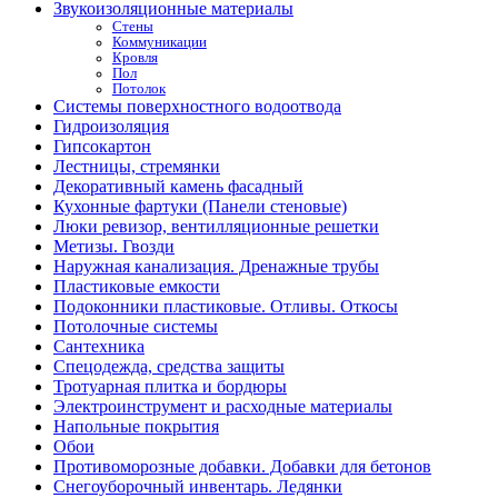
Звукоизоляционные материалы
Стены
Коммуникации
Кровля
Пол
Потолок
Системы поверхностного водоотвода
Гидроизоляция
Гипсокартон
Лестницы, стремянки
Декоративный камень фасадный
Кухонные фартуки (Панели стеновые)
Люки ревизор, вентилляционные решетки
Метизы. Гвозди
Наружная канализация. Дренажные трубы
Пластиковые емкости
Подоконники пластиковые. Отливы. Откосы
Потолочные системы
Сантехника
Спецодежда, средства защиты
Тротуарная плитка и бордюры
Электроинструмент и расходные материалы
Напольные покрытия
Обои
Противоморозные добавки. Добавки для бетонов
Снегоуборочный инвентарь. Ледянки