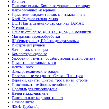
Кирпич
Пиломатериалы. Комплектующие к лестницам
Лакокрасочные материалы
Герметики, жидкие гвозди, монтажная пена
Клей. Жидкое стекло, мыло
ЦСП Плита цементно-стружечная ТАМАК
Утеплители
Панели стеновые 3Д ПВХ, 3Д МДФ, молдинги
Материалы деревообработки
Щебень(гравий), Щебень декоративный
Инструмент ручной
Дача и сад, хозтовары
Компостеры садовые
Удобрения, грунты, борьба с вредителями, семена
Цементно-песчаные смеси
Ленты.Скотч
Электротехнические товары
Пластиковые молдинги. Стыки. Плинтуса
Веревки, канаты, шнуры, троса, нити, стропы
Газосиликатные блоки, пеноблоки
Профиль для гипсокартона
Двери межкомнатные
Гипсовая плитка декоративная
Печное литье
ЖБИ. Трубы а/ц