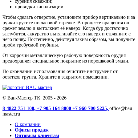
бурения скважин;
проводки канализации.
Чтобы сделать отверстие, установите прибор вертикально и за
ручки крутите по часовой стрелке. В процессе вращения он
срежет землю и вытолкнет её наверх. Когда бур достаточно
заглубится, аккуратно вытягивайте его наверх и стряхните с
него почву. Постепенно, действуя таким образом, вы получите
проём требуемой глубины.
От коррозии металлическую рабочую поверхность орудия
предохраняет специальное покрытие из порошковой эмали.
По окончании использования очистите инструмент от
остатков грунта. Храните в закрытом помещении.
© Ваи-Мастер ТК, 2005 - 2026
8-4822-751-108,
+7-905-164-8800
+7-960-700-5225,
office@bau-
master.ru
О компании
Офисы продаж
Оптовым клиентам