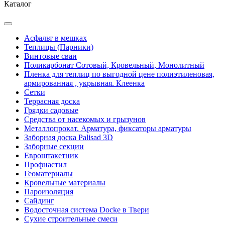
Каталог
Асфальт в мешках
Теплицы (Парники)
Винтовые сваи
Поликарбонат Сотовый, Кровельный, Монолитный
Пленка для теплиц по выгодной цене полиэтиленовая,
армированная , укрывная. Клеенка
Сетки
Террасная доска
Грядки садовые
Средства от насекомых и грызунов
Металлопрокат. Арматура, фиксаторы арматуры
Заборная доска Palisad 3D
Заборные секции
Евроштакетник
Профнастил
Геоматериалы
Кровельные материалы
Пароизоляция
Сайдинг
Водосточная система Docke в Твери
Сухие строительные смеси