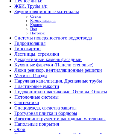
Печное литье
ЖБИ. Трубы а/ц
Звукоизоляционные материалы
Стены
Коммуникации
Кровля
Пол
Потолок
Системы поверхностного водоотвода
Гидроизоляция
Гипсокартон
Лестницы, стремянки
Декоративный камень фасадный
Кухонные фартуки (Панели стеновые)
Люки ревизор, вентилляционные решетки
Метизы. Гвозди
Наружная канализация. Дренажные трубы
Пластиковые емкости
Подоконники пластиковые. Отливы. Откосы
Потолочные системы
Сантехника
Спецодежда, средства защиты
Тротуарная плитка и бордюры
Электроинструмент и расходные материалы
Напольные покрытия
Обои