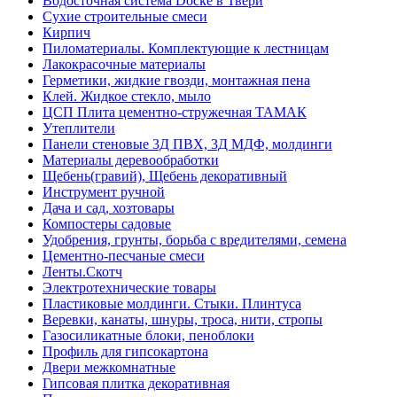
Водосточная система Docke в Твери
Сухие строительные смеси
Кирпич
Пиломатериалы. Комплектующие к лестницам
Лакокрасочные материалы
Герметики, жидкие гвозди, монтажная пена
Клей. Жидкое стекло, мыло
ЦСП Плита цементно-стружечная ТАМАК
Утеплители
Панели стеновые 3Д ПВХ, 3Д МДФ, молдинги
Материалы деревообработки
Щебень(гравий), Щебень декоративный
Инструмент ручной
Дача и сад, хозтовары
Компостеры садовые
Удобрения, грунты, борьба с вредителями, семена
Цементно-песчаные смеси
Ленты.Скотч
Электротехнические товары
Пластиковые молдинги. Стыки. Плинтуса
Веревки, канаты, шнуры, троса, нити, стропы
Газосиликатные блоки, пеноблоки
Профиль для гипсокартона
Двери межкомнатные
Гипсовая плитка декоративная