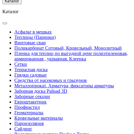
Каталог
Каталог
Асфальт в мешках
Теплицы (Парники)
Винтовые сваи
Поликарбонат Сотовый, Кровельный, Монолитный
Пленка для теплиц по выгодной цене полиэтиленовая,
армированная , укрывная. Клеенка
Сетки
Террасная доска
Грядки садовые
Средства от насекомых и грызунов
Металлопрокат. Арматура, фиксаторы арматуры
Заборная доска Palisad 3D
Заборные секции
Евроштакетник
Профнастил
Геоматериалы
Кровельные материалы
Пароизоляция
Сайдинг