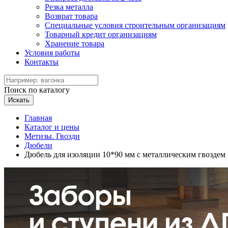
Резка металла
Возврат товара
Специальные условия строительным организациям
Товарный кредит организациям
Хранение товара
Условия работы
Контакты
Поиск по каталогу
Искать
Главная
Каталог и цены
Метизы. Гвозди
Дюбели
Дюбель для изоляции 10*90 мм с металлическим гвоздем