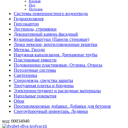
Кровля
Пол
Потолок
Системы поверхностного водоотвода
Гидроизоляция
Гипсокартон
Лестницы, стремянки
Декоративный камень фасадный
Кухонные фартуки (Панели стеновые)
Люки ревизор, вентилляционные решетки
Метизы. Гвозди
Наружная канализация. Дренажные трубы
Пластиковые емкости
Подоконники пластиковые. Отливы. Откосы
Потолочные системы
Сантехника
Спецодежда, средства защиты
Тротуарная плитка и бордюры
Электроинструмент и расходные материалы
Напольные покрытия
Обои
Противоморозные добавки. Добавки для бетонов
Снегоуборочный инвентарь. Ледянки
код:
00034940