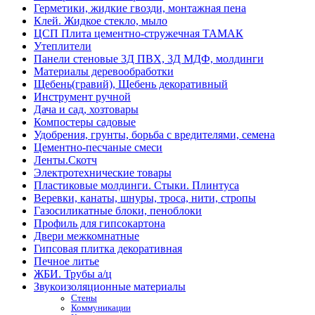
Герметики, жидкие гвозди, монтажная пена
Клей. Жидкое стекло, мыло
ЦСП Плита цементно-стружечная ТАМАК
Утеплители
Панели стеновые 3Д ПВХ, 3Д МДФ, молдинги
Материалы деревообработки
Щебень(гравий), Щебень декоративный
Инструмент ручной
Дача и сад, хозтовары
Компостеры садовые
Удобрения, грунты, борьба с вредителями, семена
Цементно-песчаные смеси
Ленты.Скотч
Электротехнические товары
Пластиковые молдинги. Стыки. Плинтуса
Веревки, канаты, шнуры, троса, нити, стропы
Газосиликатные блоки, пеноблоки
Профиль для гипсокартона
Двери межкомнатные
Гипсовая плитка декоративная
Печное литье
ЖБИ. Трубы а/ц
Звукоизоляционные материалы
Стены
Коммуникации