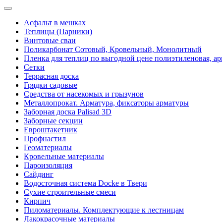
Асфальт в мешках
Теплицы (Парники)
Винтовые сваи
Поликарбонат Сотовый, Кровельный, Монолитный
Пленка для теплиц по выгодной цене полиэтиленовая, ар
Сетки
Террасная доска
Грядки садовые
Средства от насекомых и грызунов
Металлопрокат. Арматура, фиксаторы арматуры
Заборная доска Palisad 3D
Заборные секции
Евроштакетник
Профнастил
Геоматериалы
Кровельные материалы
Пароизоляция
Сайдинг
Водосточная система Docke в Твери
Сухие строительные смеси
Кирпич
Пиломатериалы. Комплектующие к лестницам
Лакокрасочные материалы