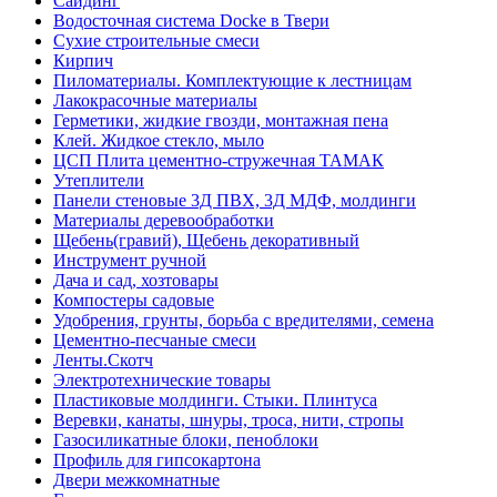
Сайдинг
Водосточная система Docke в Твери
Сухие строительные смеси
Кирпич
Пиломатериалы. Комплектующие к лестницам
Лакокрасочные материалы
Герметики, жидкие гвозди, монтажная пена
Клей. Жидкое стекло, мыло
ЦСП Плита цементно-стружечная ТАМАК
Утеплители
Панели стеновые 3Д ПВХ, 3Д МДФ, молдинги
Материалы деревообработки
Щебень(гравий), Щебень декоративный
Инструмент ручной
Дача и сад, хозтовары
Компостеры садовые
Удобрения, грунты, борьба с вредителями, семена
Цементно-песчаные смеси
Ленты.Скотч
Электротехнические товары
Пластиковые молдинги. Стыки. Плинтуса
Веревки, канаты, шнуры, троса, нити, стропы
Газосиликатные блоки, пеноблоки
Профиль для гипсокартона
Двери межкомнатные