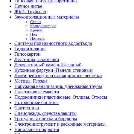
Гипсовая плитка декоративная
Печное литье
ЖБИ. Трубы а/ц
Звукоизоляционные материалы
Стены
Коммуникации
Кровля
Пол
Потолок
Системы поверхностного водоотвода
Гидроизоляция
Гипсокартон
Лестницы, стремянки
Декоративный камень фасадный
Кухонные фартуки (Панели стеновые)
Люки ревизор, вентилляционные решетки
Метизы. Гвозди
Наружная канализация. Дренажные трубы
Пластиковые емкости
Подоконники пластиковые. Отливы. Откосы
Потолочные системы
Сантехника
Спецодежда, средства защиты
Тротуарная плитка и бордюры
Электроинструмент и расходные материалы
Напольные покрытия