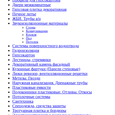
Профиль для гипсокартона
Двери межкомнатные
Гипсовая плитка декоративная
Печное литье
ЖБИ. Трубы а/ц
Звукоизоляционные материалы
Стены
Коммуникации
Кровля
Пол
Потолок
Системы поверхностного водоотвода
Гидроизоляция
Гипсокартон
Лестницы, стремянки
Декоративный камень фасадный
Кухонные фартуки (Панели стеновые)
Люки ревизор, вентилляционные решетки
Метизы. Гвозди
Наружная канализация. Дренажные трубы
Пластиковые емкости
Подоконники пластиковые. Отливы. Откосы
Потолочные системы
Сантехника
Спецодежда, средства защиты
Тротуарная плитка и бордюры