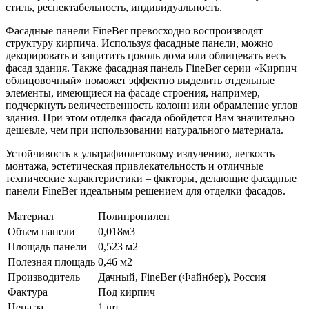
стиль, респектабельность, индивидуальность.
Фасадные панели FineBer превосходно воспроизводят
структуру кирпича. Используя фасадные панели, можно
декорировать и защитить цоколь дома или облицевать весь
фасад здания. Также фасадная панель FineBer серии «Кирпич
облицовочный» поможет эффектно выделить отдельные
элементы, имеющиеся на фасаде строения, например,
подчеркнуть величественность колонн или обрамление углов
здания. При этом отделка фасада обойдется Вам значительно
дешевле, чем при использовании натурального материала.
Устойчивость к ультрафиолетовому излучению, легкость
монтажа, эстетическая привлекательность и отличные
технические характеристики – факторы, делающие фасадные
панели FineBer идеальным решением для отделки фасадов.
Материал
Полипропилен
Объем панели
0,018м3
Площадь панели
0,523 м2
Полезная площадь
0,46 м2
Производитель
Дачный, FineBer (Файнбер), Россия
Фактура
Под кирпич
Цена за
1 шт