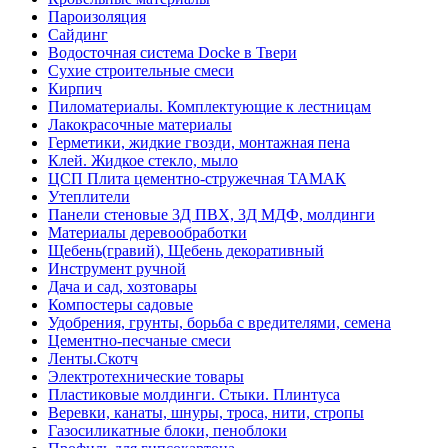
Пароизоляция
Сайдинг
Водосточная система Docke в Твери
Сухие строительные смеси
Кирпич
Пиломатериалы. Комплектующие к лестницам
Лакокрасочные материалы
Герметики, жидкие гвозди, монтажная пена
Клей. Жидкое стекло, мыло
ЦСП Плита цементно-стружечная ТАМАК
Утеплители
Панели стеновые 3Д ПВХ, 3Д МДФ, молдинги
Материалы деревообработки
Щебень(гравий), Щебень декоративный
Инструмент ручной
Дача и сад, хозтовары
Компостеры садовые
Удобрения, грунты, борьба с вредителями, семена
Цементно-песчаные смеси
Ленты.Скотч
Электротехнические товары
Пластиковые молдинги. Стыки. Плинтуса
Веревки, канаты, шнуры, троса, нити, стропы
Газосиликатные блоки, пеноблоки