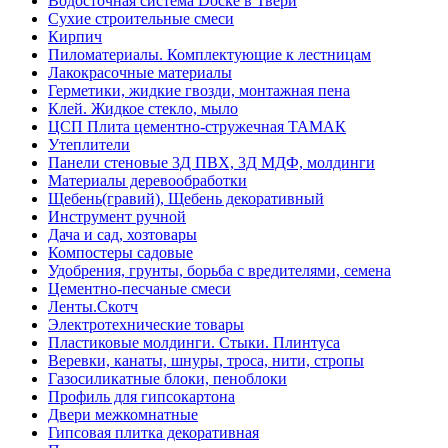
Водосточная система Docke в Твери
Сухие строительные смеси
Кирпич
Пиломатериалы. Комплектующие к лестницам
Лакокрасочные материалы
Герметики, жидкие гвозди, монтажная пена
Клей. Жидкое стекло, мыло
ЦСП Плита цементно-стружечная ТАМАК
Утеплители
Панели стеновые 3Д ПВХ, 3Д МДФ, молдинги
Материалы деревообработки
Щебень(гравий), Щебень декоративный
Инструмент ручной
Дача и сад, хозтовары
Компостеры садовые
Удобрения, грунты, борьба с вредителями, семена
Цементно-песчаные смеси
Ленты.Скотч
Электротехнические товары
Пластиковые молдинги. Стыки. Плинтуса
Веревки, канаты, шнуры, троса, нити, стропы
Газосиликатные блоки, пеноблоки
Профиль для гипсокартона
Двери межкомнатные
Гипсовая плитка декоративная