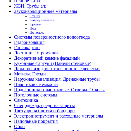
Печное литье
ЖБИ. Трубы а/ц
Звукоизоляционные материалы
Стены
Коммуникации
Кровля
Пол
Потолок
Системы поверхностного водоотвода
Гидроизоляция
Гипсокартон
Лестницы, стремянки
Декоративный камень фасадный
Кухонные фартуки (Панели стеновые)
Люки ревизор, вентилляционные решетки
Метизы. Гвозди
Наружная канализация. Дренажные трубы
Пластиковые емкости
Подоконники пластиковые. Отливы. Откосы
Потолочные системы
Сантехника
Спецодежда, средства защиты
Тротуарная плитка и бордюры
Электроинструмент и расходные материалы
Напольные покрытия
Обои