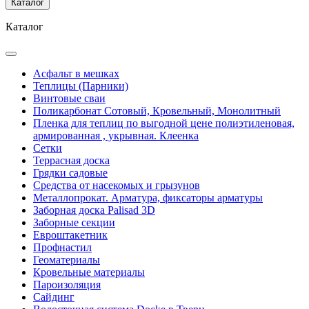
Каталог
Каталог
Асфальт в мешках
Теплицы (Парники)
Винтовые сваи
Поликарбонат Сотовый, Кровельный, Монолитный
Пленка для теплиц по выгодной цене полиэтиленовая,
армированная , укрывная. Клеенка
Сетки
Террасная доска
Грядки садовые
Средства от насекомых и грызунов
Металлопрокат. Арматура, фиксаторы арматуры
Заборная доска Palisad 3D
Заборные секции
Евроштакетник
Профнастил
Геоматериалы
Кровельные материалы
Пароизоляция
Сайдинг