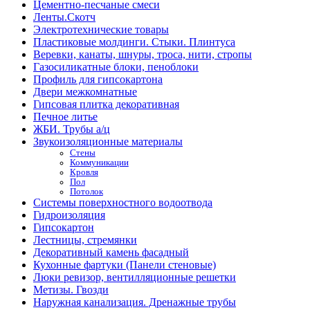
Цементно-песчаные смеси
Ленты.Скотч
Электротехнические товары
Пластиковые молдинги. Стыки. Плинтуса
Веревки, канаты, шнуры, троса, нити, стропы
Газосиликатные блоки, пеноблоки
Профиль для гипсокартона
Двери межкомнатные
Гипсовая плитка декоративная
Печное литье
ЖБИ. Трубы а/ц
Звукоизоляционные материалы
Стены
Коммуникации
Кровля
Пол
Потолок
Системы поверхностного водоотвода
Гидроизоляция
Гипсокартон
Лестницы, стремянки
Декоративный камень фасадный
Кухонные фартуки (Панели стеновые)
Люки ревизор, вентилляционные решетки
Метизы. Гвозди
Наружная канализация. Дренажные трубы