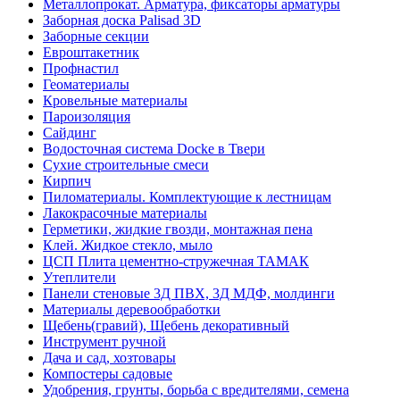
Металлопрокат. Арматура, фиксаторы арматуры
Заборная доска Palisad 3D
Заборные секции
Евроштакетник
Профнастил
Геоматериалы
Кровельные материалы
Пароизоляция
Сайдинг
Водосточная система Docke в Твери
Сухие строительные смеси
Кирпич
Пиломатериалы. Комплектующие к лестницам
Лакокрасочные материалы
Герметики, жидкие гвозди, монтажная пена
Клей. Жидкое стекло, мыло
ЦСП Плита цементно-стружечная ТАМАК
Утеплители
Панели стеновые 3Д ПВХ, 3Д МДФ, молдинги
Материалы деревообработки
Щебень(гравий), Щебень декоративный
Инструмент ручной
Дача и сад, хозтовары
Компостеры садовые
Удобрения, грунты, борьба с вредителями, семена