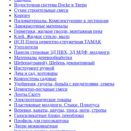
Водосточная система Docke в Твери
Сухие строительные смеси
Кирпич
Пиломатериалы. Комплектующие к лестницам
Лакокрасочные материалы
Герметики, жидкие гвозди, монтажная пена
Клей. Жидкое стекло, мыло
ЦСП Плита цементно-стружечная ТАМАК
Утеплители
Панели стеновые 3Д ПВХ, 3Д МДФ, молдинги
Материалы деревообработки
Щебень(гравий), Щебень декоративный
Инструмент ручной
Дача и сад, хозтовары
Компостеры садовые
Удобрения, грунты, борьба с вредителями, семена
Цементно-песчаные смеси
Ленты.Скотч
Электротехнические товары
Пластиковые молдинги. Стыки. Плинтуса
Веревки, канаты, шнуры, троса, нити, стропы
Газосиликатные блоки, пеноблоки
Профиль для гипсокартона
Двери межкомнатные