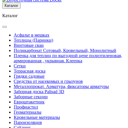
Каталог
Каталог
Асфальт в мешках
Теплицы (Парники)
Винтовые сваи
Поликарбонат Сотовый, Кровельный, Монолитный
Пленка для теплиц по выгодной цене полиэтиленовая,
армированная , укрывная. Клеенка
Сетки
Террасная доска
Грядки садовые
Средства от насекомых и грызунов
Металлопрокат. Арматура, фиксаторы арматуры
Заборная доска Palisad 3D
Заборные секции
Евроштакетник
Профнастил
Геоматериалы
Кровельные материалы
Пароизоляция
Сайдинг