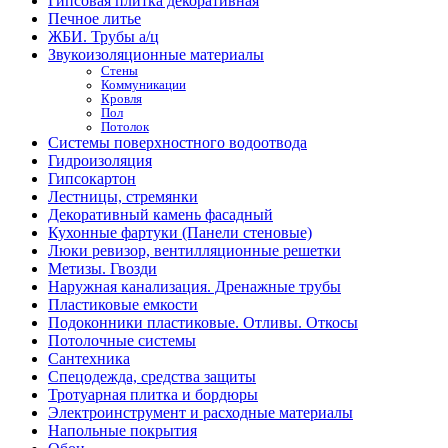
Гипсовая плитка декоративная
Печное литье
ЖБИ. Трубы а/ц
Звукоизоляционные материалы
Стены
Коммуникации
Кровля
Пол
Потолок
Системы поверхностного водоотвода
Гидроизоляция
Гипсокартон
Лестницы, стремянки
Декоративный камень фасадный
Кухонные фартуки (Панели стеновые)
Люки ревизор, вентилляционные решетки
Метизы. Гвозди
Наружная канализация. Дренажные трубы
Пластиковые емкости
Подоконники пластиковые. Отливы. Откосы
Потолочные системы
Сантехника
Спецодежда, средства защиты
Тротуарная плитка и бордюры
Электроинструмент и расходные материалы
Напольные покрытия