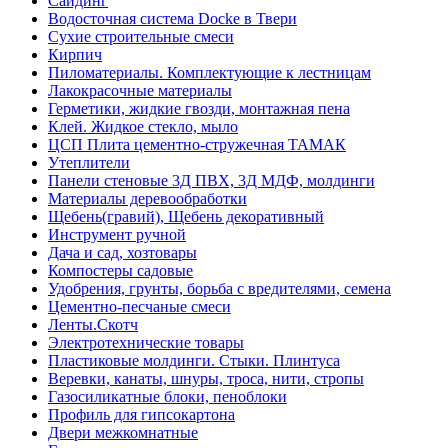
Сайдинг
Водосточная система Docke в Твери
Сухие строительные смеси
Кирпич
Пиломатериалы. Комплектующие к лестницам
Лакокрасочные материалы
Герметики, жидкие гвозди, монтажная пена
Клей. Жидкое стекло, мыло
ЦСП Плита цементно-стружечная ТАМАК
Утеплители
Панели стеновые 3Д ПВХ, 3Д МДФ, молдинги
Материалы деревообработки
Щебень(гравий), Щебень декоративный
Инструмент ручной
Дача и сад, хозтовары
Компостеры садовые
Удобрения, грунты, борьба с вредителями, семена
Цементно-песчаные смеси
Ленты.Скотч
Электротехнические товары
Пластиковые молдинги. Стыки. Плинтуса
Веревки, канаты, шнуры, троса, нити, стропы
Газосиликатные блоки, пеноблоки
Профиль для гипсокартона
Двери межкомнатные