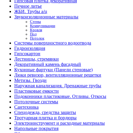
Гипсовая плитка декоративная
Печное литье
ЖБИ. Трубы а/ц
Звукоизоляционные материалы
Стены
Коммуникации
Кровля
Пол
Потолок
Системы поверхностного водоотвода
Гидроизоляция
Гипсокартон
Лестницы, стремянки
Декоративный камень фасадный
Кухонные фартуки (Панели стеновые)
Люки ревизор, вентилляционные решетки
Метизы. Гвозди
Наружная канализация. Дренажные трубы
Пластиковые емкости
Подоконники пластиковые. Отливы. Откосы
Потолочные системы
Сантехника
Спецодежда, средства защиты
Тротуарная плитка и бордюры
Электроинструмент и расходные материалы
Напольные покрытия