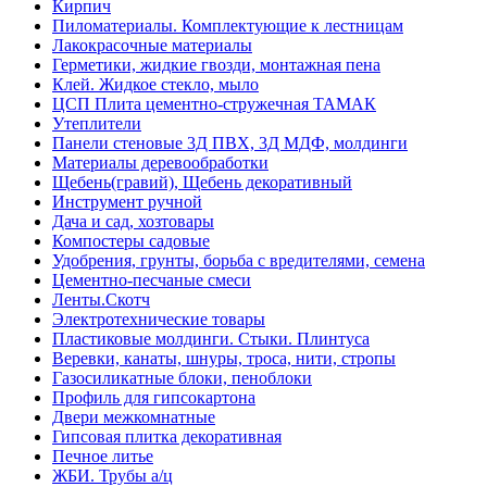
Кирпич
Пиломатериалы. Комплектующие к лестницам
Лакокрасочные материалы
Герметики, жидкие гвозди, монтажная пена
Клей. Жидкое стекло, мыло
ЦСП Плита цементно-стружечная ТАМАК
Утеплители
Панели стеновые 3Д ПВХ, 3Д МДФ, молдинги
Материалы деревообработки
Щебень(гравий), Щебень декоративный
Инструмент ручной
Дача и сад, хозтовары
Компостеры садовые
Удобрения, грунты, борьба с вредителями, семена
Цементно-песчаные смеси
Ленты.Скотч
Электротехнические товары
Пластиковые молдинги. Стыки. Плинтуса
Веревки, канаты, шнуры, троса, нити, стропы
Газосиликатные блоки, пеноблоки
Профиль для гипсокартона
Двери межкомнатные
Гипсовая плитка декоративная
Печное литье
ЖБИ. Трубы а/ц