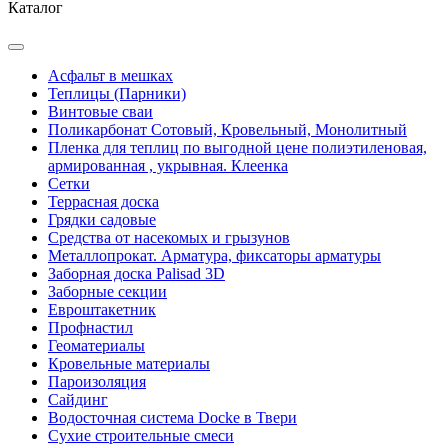
Каталог
Асфальт в мешках
Теплицы (Парники)
Винтовые сваи
Поликарбонат Сотовый, Кровельный, Монолитный
Пленка для теплиц по выгодной цене полиэтиленовая,
армированная , укрывная. Клеенка
Сетки
Террасная доска
Грядки садовые
Средства от насекомых и грызунов
Металлопрокат. Арматура, фиксаторы арматуры
Заборная доска Palisad 3D
Заборные секции
Евроштакетник
Профнастил
Геоматериалы
Кровельные материалы
Пароизоляция
Сайдинг
Водосточная система Docke в Твери
Сухие строительные смеси