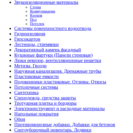
Звукоизоляционные материалы
Стены
Коммуникации
Кровля
Пол
Потолок
Системы поверхностного водоотвода
Гидроизоляция
Гипсокартон
Лестницы, стремянки
Декоративный камень фасадный
Кухонные фартуки (Панели стеновые)
Люки ревизор, вентилляционные решетки
Метизы. Гвозди
Наружная канализация. Дренажные трубы
Пластиковые емкости
Подоконники пластиковые. Отливы. Откосы
Потолочные системы
Сантехника
Спецодежда, средства защиты
Тротуарная плитка и бордюры
Электроинструмент и расходные материалы
Напольные покрытия
Обои
Противоморозные добавки. Добавки для бетонов
Снегоуборочный инвентарь. Ледянки