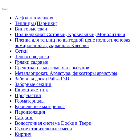
Асфальт в мешках
Теплицы (Парники)
Винтовые сваи
Поликарбонат Сотовый, Кровельный, Монолитный
Пленка для теплиц по выгодной цене полиэтиленовая,
армированная , укрывная. Клеенка
Сетки
Террасная доска
Грядки садовые
Средства от насекомых и грызунов
Металлопрокат. Арматура, фиксаторы арматуры
Заборная доска Palisad 3D
Заборные секции
Евроштакетник
Профнастил
Геоматериалы
Кровельные материалы
Пароизоляция
Сайдинг
Водосточная система Docke в Твери
Сухие строительные смеси
Кирпич