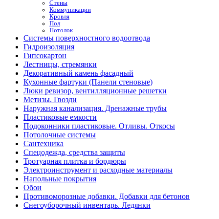
Стены
Коммуникации
Кровля
Пол
Потолок
Системы поверхностного водоотвода
Гидроизоляция
Гипсокартон
Лестницы, стремянки
Декоративный камень фасадный
Кухонные фартуки (Панели стеновые)
Люки ревизор, вентилляционные решетки
Метизы. Гвозди
Наружная канализация. Дренажные трубы
Пластиковые емкости
Подоконники пластиковые. Отливы. Откосы
Потолочные системы
Сантехника
Спецодежда, средства защиты
Тротуарная плитка и бордюры
Электроинструмент и расходные материалы
Напольные покрытия
Обои
Противоморозные добавки. Добавки для бетонов
Снегоуборочный инвентарь. Ледянки