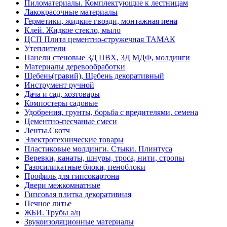
Пиломатериалы. Комплектующие к лестницам
Лакокрасочные материалы
Герметики, жидкие гвозди, монтажная пена
Клей. Жидкое стекло, мыло
ЦСП Плита цементно-стружечная ТАМАК
Утеплители
Панели стеновые 3Д ПВХ, 3Д МДФ, молдинги
Материалы деревообработки
Щебень(гравий), Щебень декоративный
Инструмент ручной
Дача и сад, хозтовары
Компостеры садовые
Удобрения, грунты, борьба с вредителями, семена
Цементно-песчаные смеси
Ленты.Скотч
Электротехнические товары
Пластиковые молдинги. Стыки. Плинтуса
Веревки, канаты, шнуры, троса, нити, стропы
Газосиликатные блоки, пеноблоки
Профиль для гипсокартона
Двери межкомнатные
Гипсовая плитка декоративная
Печное литье
ЖБИ. Трубы а/ц
Звукоизоляционные материалы