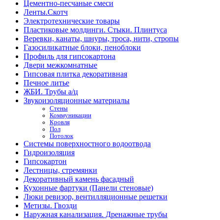
Цементно-песчаные смеси
Ленты.Скотч
Электротехнические товары
Пластиковые молдинги. Стыки. Плинтуса
Веревки, канаты, шнуры, троса, нити, стропы
Газосиликатные блоки, пеноблоки
Профиль для гипсокартона
Двери межкомнатные
Гипсовая плитка декоративная
Печное литье
ЖБИ. Трубы а/ц
Звукоизоляционные материалы
Стены
Коммуникации
Кровля
Пол
Потолок
Системы поверхностного водоотвода
Гидроизоляция
Гипсокартон
Лестницы, стремянки
Декоративный камень фасадный
Кухонные фартуки (Панели стеновые)
Люки ревизор, вентилляционные решетки
Метизы. Гвозди
Наружная канализация. Дренажные трубы