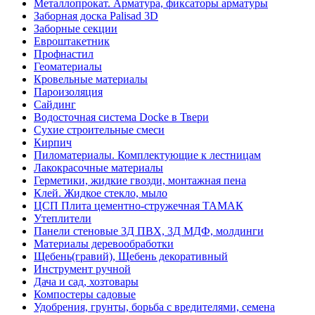
Металлопрокат. Арматура, фиксаторы арматуры
Заборная доска Palisad 3D
Заборные секции
Евроштакетник
Профнастил
Геоматериалы
Кровельные материалы
Пароизоляция
Сайдинг
Водосточная система Docke в Твери
Сухие строительные смеси
Кирпич
Пиломатериалы. Комплектующие к лестницам
Лакокрасочные материалы
Герметики, жидкие гвозди, монтажная пена
Клей. Жидкое стекло, мыло
ЦСП Плита цементно-стружечная ТАМАК
Утеплители
Панели стеновые 3Д ПВХ, 3Д МДФ, молдинги
Материалы деревообработки
Щебень(гравий), Щебень декоративный
Инструмент ручной
Дача и сад, хозтовары
Компостеры садовые
Удобрения, грунты, борьба с вредителями, семена